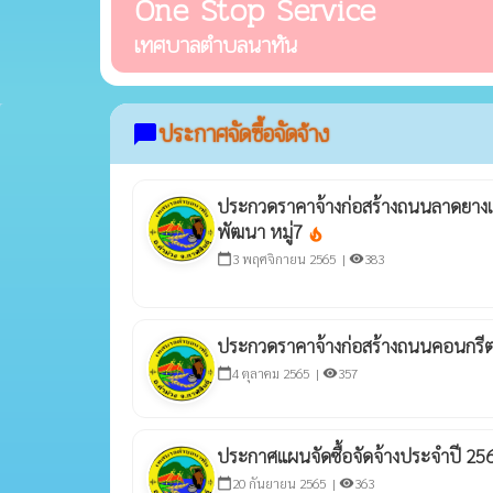
One Stop Service
เทศบาลตำบลนาทัน
ประกาศจัดซื้อจัดจ้าง
chat_bubble
ประกวดราคาจ้างก่อสร้างถนนลาดยาง
พัฒนา หมู่7
local_fire_department
3 พฤศจิกายน 2565 |
383
calendar_today
visibility
ประกวดราคาจ้างก่อสร้างถนนคอนกรีตเ
4 ตุลาคม 2565 |
357
calendar_today
visibility
ประกาศแผนจัดซื้อจัดจ้างประจำปี 25
20 กันยายน 2565 |
363
calendar_today
visibility