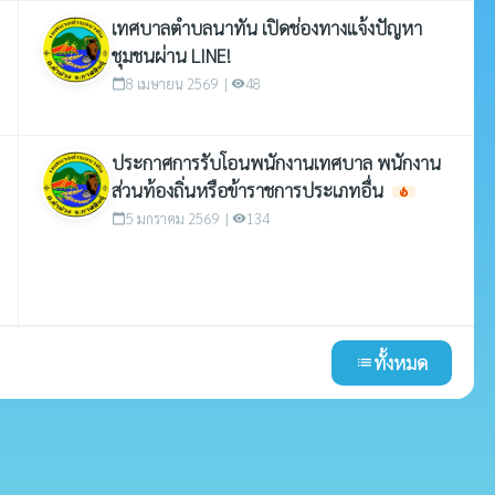
เทศบาลตำบลนาทัน เปิดช่องทางแจ้งปัญหา
ชุมชนผ่าน LINE!
8 เมษายน 2569 |
48
calendar_today
visibility
ประกาศการรับโอนพนักงานเทศบาล พนักงาน
ส่วนท้องถิ่นหรือข้าราชการประเภทอื่น
local_fire_department
5 มกราคม 2569 |
134
calendar_today
visibility
ทั้งหมด
list