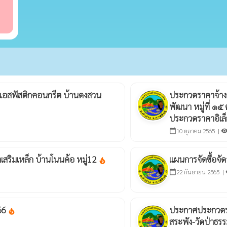
แอสฟัสติกคอนกรีต บ้านดงสวน
ประกวดราคาจ้างก
พัฒนา หมู่ที่ ๑๕
ประกวดราคาอิเล็
10 ตุลาคม 2565 |
calendar_today
visibili
สริมเหล็ก บ้านโนนค้อ หมู่12
แผนการจัดซื้อจั
local_fire_department
22 กันยายน 2565 |
calendar_today
vi
66
ประกาศประกวดรา
local_fire_department
สระพัง-วัดป่าธรร