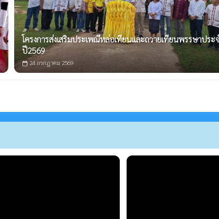
โครงการส่งเสริมประเพณีหล่อเทียนและถวายเทียนพรรษาประ
ปี2569
24 กรกฎาคม 2569
calendar_today