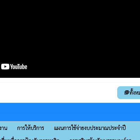
ทั้งห
video_library
ิงาน
การให้บริการ
แผนการใช้จ่ายงบประมาณประจำปี