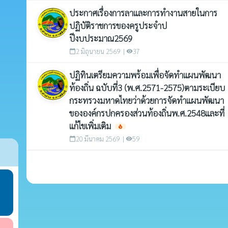
ประกาศเรื่องการลาและการทำงานสายในการ
ปฏิบัติราชการของครูประจำป
ปีงบประมาณ2569
2 มิถุนายน 2569 |
37
calendar_today
visibility
ปฏิทินเตรียมความพร้อมเพื่อจัดทำแผนพัฒนา
ท้องถิ่น ฉบับที่3 (พ.ศ.2571-2575)ตามระเบียบ
กระทรวงมหาดไทยว่าด้วยการจัดทำแผนพัฒนา
ขององค์กรปกครองส่วนท้องถิ่นพ.ศ.2548และที่
แก้ไขเพิ่มเติม
local_fire_department
20 มีนาคม 2569 |
59
calendar_today
visibility