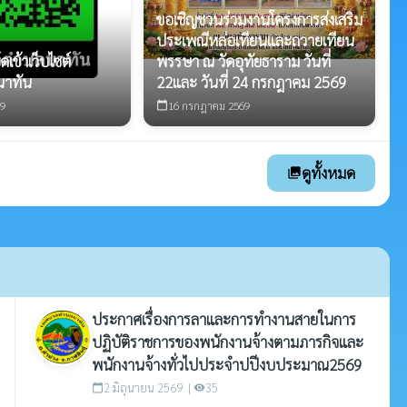
ขอเชิญชวนร่วมงานโครงการส่งเสริม
ประเพณีหล่อเทียนและถวายเทียน
ดเข้าเว็บไซต์
พรรษา ณ วัดอุทัยธาราม วันที่
าทัน
22และ วันที่ 24 กรกฎาคม 2569
9
16 กรกฎาคม 2569
calendar_today
ดูทั้งหมด
photo_library
ประกาศเรื่องการลาและการทำงานสายในการ
ปฏิบัติราชการของพนักงานจ้างตามภารกิจและ
พนักงานจ้างทั่วไปประจำปปีงบประมาณ2569
2 มิถุนายน 2569 |
35
calendar_today
visibility