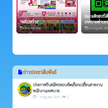
สแกนคิวอาร์โค้
"พลัง3สร้าง"
เทศบาลตำบลน
6 สิงหาคม 2569
27 กรกฎาคม 256
calendar_today
calendar_today
ข่าวประชาสัมพันธ์
insert_drive_file
ประกาศรับสมัครสอบคัดเลือกเปลี่ยนสายงาน
พนักงานเทศบาล
17 กรกฎาคม 2569 |
23
calendar_today
visibility