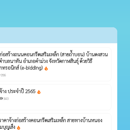
่อสร้างถนนคอนกรีตเสริมเหล็ก (สายถ้ำบอน) บ้านดงสวน
 ตำบลนาทัน อำเภอคำม่วง จังหวัดกาฬสินธุ์ ด้วยวิธี
กทรอนิกส์ (e-bidding)
local_fire_department
356
ty
ดจ้าง ประจำปี 2565
local_fire_department
343
sibility
คาจ้างก่อสร้างคอนกรีตเสริมเหล็ก สายทางบ้านหนอง
มบุญเส็ง
local_fire_department