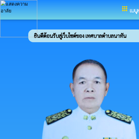
อำเภอคำม่วง จังหวัดกาฬสินธุ์
apps
เมนู
ยินดีต้อนรับสู่เว็บไซต์ของ เทศบาลตำบลนาทัน