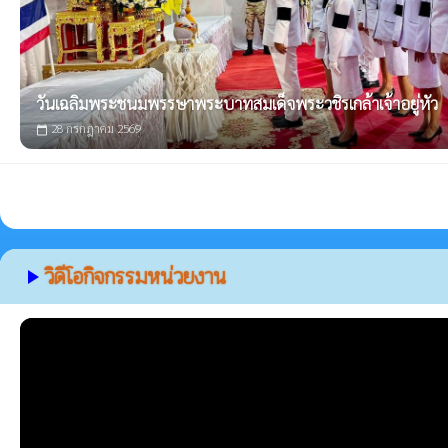
วันเฉลิมพระชนมพรรษาพระบาทสมเด็จพระวชิรเกล้าเจ้าอยู่หัว
28 กรกฎาคม 2569
calendar_today
วิดีโอกิจกรรมหน่วยงาน
play_arrow