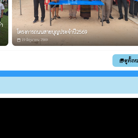
จำ
โครงการถนนสายบุญประจำปี2569
19 มิถุนายน 2569
calendar_today
ดูทั้ง
photo_library